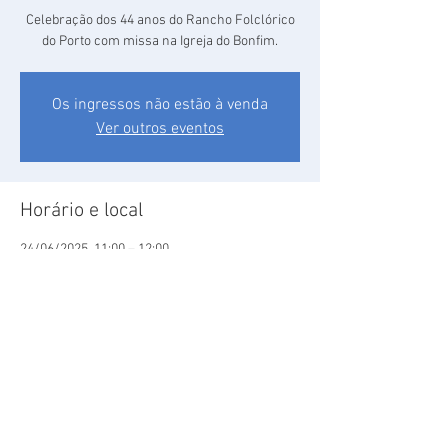
Celebração dos 44 anos do Rancho Folclórico
do Porto com missa na Igreja do Bonfim.
Os ingressos não estão à venda
Ver outros eventos
Horário e local
24/06/2025, 11:00 – 12:00
Porto, R. do Monte do Bonfim 72, 4300-350
Porto, Portugal
Compartilhe esse evento